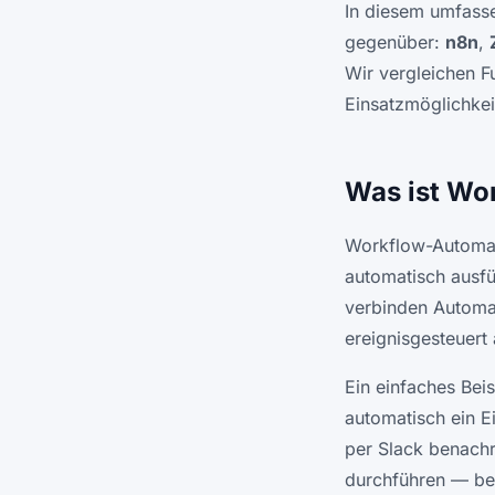
In diesem umfasse
gegenüber:
n8n
,
Wir vergleichen F
Einsatzmöglichkei
Was ist Wo
Workflow-Automat
automatisch ausfü
verbinden Automat
ereignisgesteuert 
Ein einfaches Beis
automatisch ein Ei
per Slack benachr
durchführen — bei