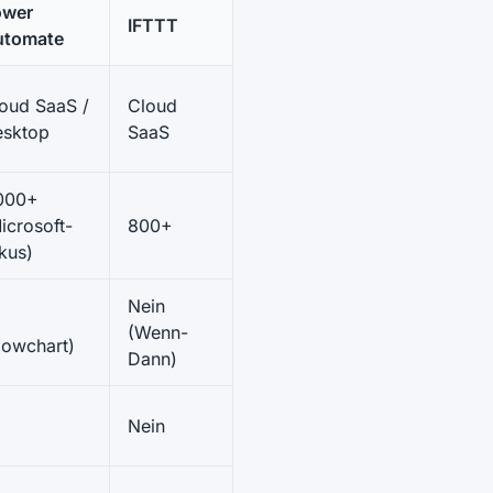
ower
IFTTT
utomate
oud SaaS /
Cloud
sktop
SaaS
000+
icrosoft-
800+
kus)
Nein
(Wenn-
lowchart)
Dann)
Nein