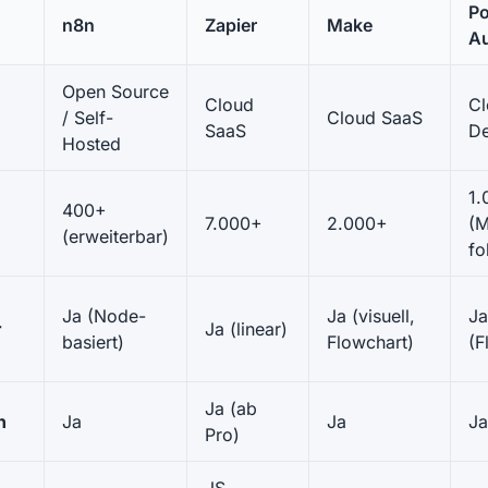
P
n8n
Zapier
Make
A
Open Source
Cloud
Cl
/ Self-
Cloud SaaS
SaaS
De
Hosted
1.
400+
7.000+
2.000+
(M
(erweiterbar)
fo
Ja (Node-
Ja (visuell,
Ja
r
Ja (linear)
basiert)
Flowchart)
(F
Ja (ab
n
Ja
Ja
Ja
Pro)