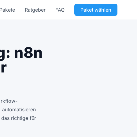
Pakete
Ratgeber
FAQ
Paket wählen
g: n8n
r
orkflow-
 automatisieren
das richtige für