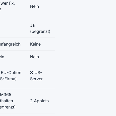
wer Fx,
Nein
#
Ja
(begrenzt)
fangreich
Keine
in
Nein
 EU-Option
❌ US-
S-Firma)
Server
 M365
thalten
2 Applets
egrenzt)