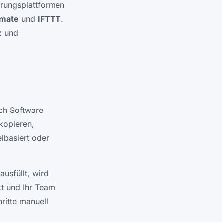
erungsplattformen
omate
und
IFTTT
.
z und
ch Software
kopieren,
lbasiert oder
ausfüllt, wird
kt und Ihr Team
ritte manuell