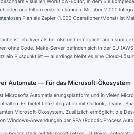
 besonders visuellen Workflow-Editor, in dem Sie komplexe
hleifen und Filtern erstellen können. Mit über 2.000 Integ
tenlosen Plan als Zapier (1.000 Operationen/Monat) ist Ma
läche ist intuitiver als bei n8n und ermöglicht auch komple
nen ohne Code. Make-Server befinden sich in der EU (AWS 
tz ein Pluspunkt ist — allerdings bleibt es eine Cloud-Lösu
wer Automate — Für das Microsoft-Ökosystem
t Microsofts Automatisierungsplattform und in vielen Micr
nthalten. Es bietet tiefe Integration mit Outlook, Teams, S
mten Microsoft-Ökosystem. Zusätzlich ermöglicht die Desk
von Windows-Anwendungen per RPA (Robotic Process Auto
die bereits stark auf Microsoft setzen, ist Power Automate 