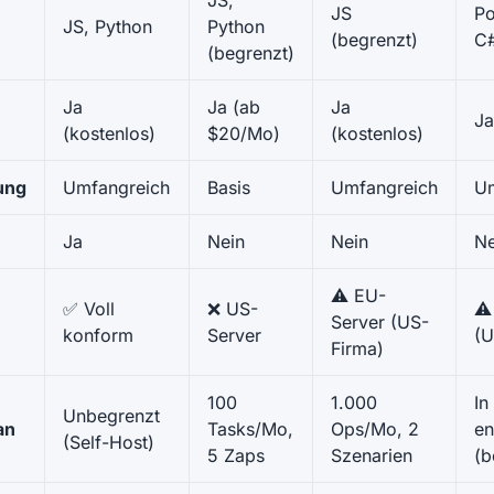
JS,
JS
Po
JS, Python
Python
(begrenzt)
C
(begrenzt)
Ja
Ja (ab
Ja
Ja
(kostenlos)
$20/Mo)
(kostenlos)
ung
Umfangreich
Basis
Umfangreich
Um
Ja
Nein
Nein
Ne
⚠️ EU-
✅ Voll
❌ US-
⚠️
Server (US-
konform
Server
(U
Firma)
100
1.000
In
Unbegrenzt
an
Tasks/Mo,
Ops/Mo, 2
en
(Self-Host)
5 Zaps
Szenarien
(b