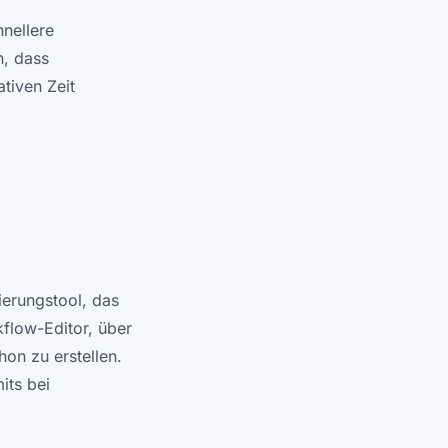
hnellere
n, dass
tiven Zeit
erungstool, das
kflow-Editor, über
on zu erstellen.
its bei