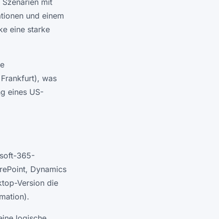
 Szenarien mit
rationen und einem
ke eine starke
xe
Frankfurt), was
ng eines US-
osoft-365-
harePoint, Dynamics
top-Version die
mation).
eine logische