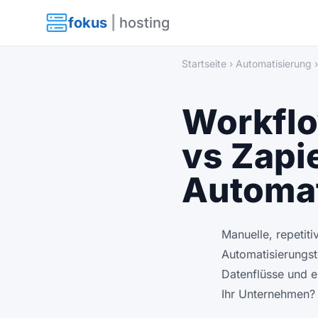
fokus
|
hosting
Startseite
›
Automatisierung
›
Workflo
vs Zapi
Automat
Manuelle, repetit
Automatisierungst
Datenflüsse und el
Ihr Unternehmen?