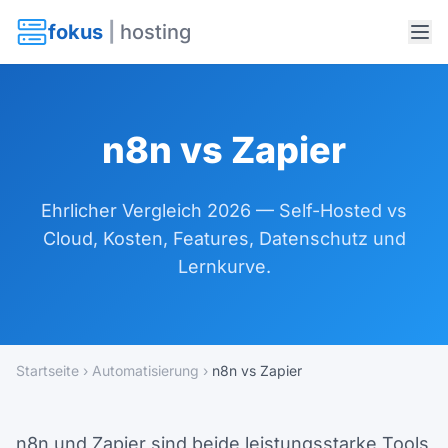
fokus
|
hosting
n8n vs Zapier
Ehrlicher Vergleich 2026 — Self-Hosted vs
Cloud, Kosten, Features, Datenschutz und
Lernkurve.
Startseite
›
Automatisierung
›
n8n vs Zapier
n8n und Zapier sind beide leistungsstarke Tools