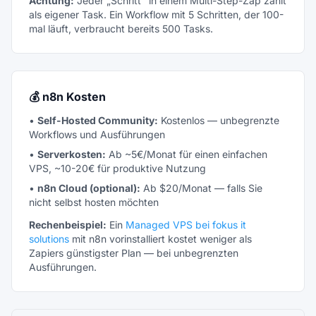
Achtung:
Jeder „Schritt" in einem Multi-Step-Zap zählt
als eigener Task. Ein Workflow mit 5 Schritten, der 100-
mal läuft, verbraucht bereits 500 Tasks.
💰 n8n Kosten
•
Self-Hosted Community:
Kostenlos — unbegrenzte
Workflows und Ausführungen
•
Serverkosten:
Ab ~5€/Monat für einen einfachen
VPS, ~10-20€ für produktive Nutzung
•
n8n Cloud (optional):
Ab $20/Monat — falls Sie
nicht selbst hosten möchten
Rechenbeispiel:
Ein
Managed VPS bei fokus it
solutions
mit n8n vorinstalliert kostet weniger als
Zapiers günstigster Plan — bei unbegrenzten
Ausführungen.